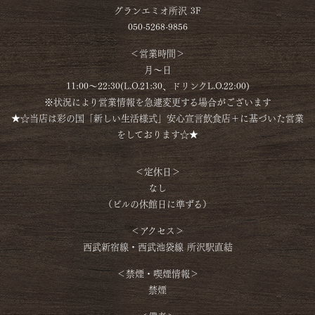
グランエミオ所沢 3F
050-5268-9856
＜営業時間＞
月～日
11:00～22:30(L.O.21:30、ドリンクL.O.22:00)
※状況により営業情報を急遽変更する場合がございます
★☆当店は彩の国「新しい生活様式」安心宣言飲食店＋に基づいた営業
をしております☆★
＜定休日＞
なし
（ビルの休館日に準ずる）
＜アクセス＞
西武新宿線・西武池袋線 所沢駅直結
＜禁煙・喫煙情報＞
禁煙