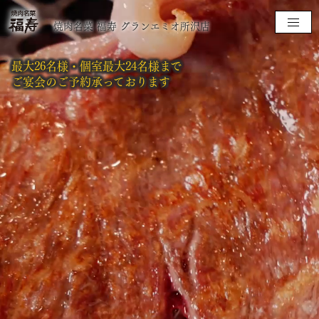
焼肉名菜 福寿 グランエミオ所沢店
最大26名様・個室最大24名様まで
ご宴会のご予約承っております