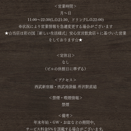
＜営業時間＞
月～日
11:00～22:30(L.O.21:30、ドリンクL.O.22:00)
※状況により営業情報を急遽変更する場合がございます
★☆当店は彩の国「新しい生活様式」安心宣言飲食店＋に基づいた営業
をしております☆★
＜定休日＞
なし
（ビルの休館日に準ずる）
＜アクセス＞
西武新宿線・西武池袋線 所沢駅直結
＜禁煙・喫煙情報＞
禁煙
＜備考＞
年末年始・GW・お盆などの期間中、
サービス料金5%を頂戴する場合がございます。