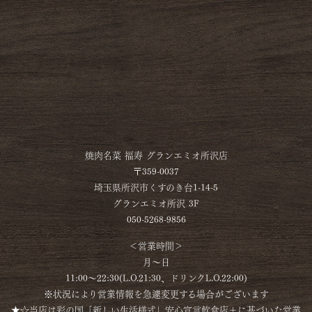
焼肉名菜 福寿 グランエミオ所沢店
〒359-0037
埼玉県所沢市くすのき台1-14-5
グランエミオ所沢 3F
050-5268-9856
＜営業時間＞
月～日
11:00～22:30(L.O.21:30、ドリンクL.O.22:00)
※状況により営業情報を急遽変更する場合がございます
★☆当店は彩の国「新しい生活様式」安心宣言飲食店＋に基づいた営業